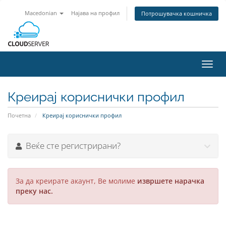
Macedonian
Најава на профил
Потрошувачка кошничка
Вклу
ја
нави
Креирај кориснички профил
Почетна
Креирај кориснички профил
Веќе сте регистрирани?
За да креирате акаунт, Ве молиме
извршете нарачка
преку нас.