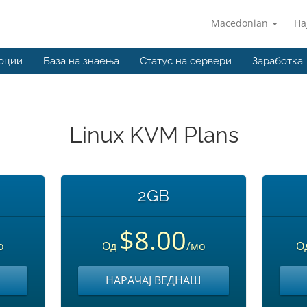
Macedonian
На
оции
База на знаења
Статус на сервери
Заработка
Linux KVM Plans
2GB
$8.00
о
Од
/мо
О
НАРАЧАЈ ВЕДНАШ