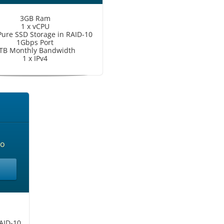
3GB Ram
1 x vCPU
ure SSD Storage in RAID-10
1Gbps Port
TB Monthly Bandwidth
1 x IPv4
мо
AID-10