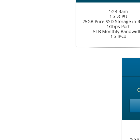
1GB Ram
1 x vCPU
25GB Pure SSD Storage in 
1Gbps Port
5TB Monthly Bandwid
1 x IPv4
75GB 