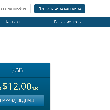
јава на профил
Потрошувачка кошничка
Контакт
Ваша сметка
3GB
$12.00
д
/мо
НАРАЧАЈ ВЕДНАШ