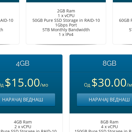
2GB Ram
1 x vCPU
RAID-10
50GB Pure SSD Storage in RAID-10
60GB P
1Gbps Port
th
5TB Monthly Bandwidth
5
1 x IPv4
4GB
8GB
$15.00
$30.00
Од
/мо
Од
/
НАРАЧАЈ ВЕДНАШ
НАРАЧАЈ ВЕДНАШ
4GB Ram
8GB Ram
2 x vCPU
4 x vCPU
Pure SSD Storage in RAID-10
150GB Pure SSD Storage in R