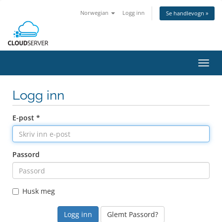
Norwegian
Logg inn
Se handlevogn »
Bytt
navig
Logg inn
E-post *
Passord
Husk meg
Glemt Passord?